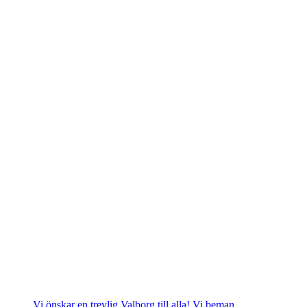
Vi önskar en trevlig Valborg till alla! Vi beman